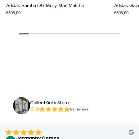
Adidas Samba OG Molly-Mae Matcha
Adidas Gaze
€395,00
€395,00
CollectKicks Store
4.9
59 reviews
Jermanny Gomes