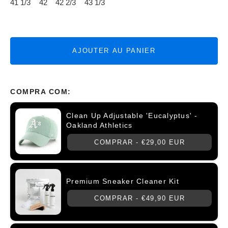
41 1/3
42
42 2/3
43 1/3
AJOUTER AU PANIER
COMPRA COM:
Clean Up Adjustable 'Eucalyptus' -
Oakland Athletics
COMPRAR -
€29,00 EUR
Premium Sneaker Cleaner Kit
COMPRAR -
€49,90 EUR