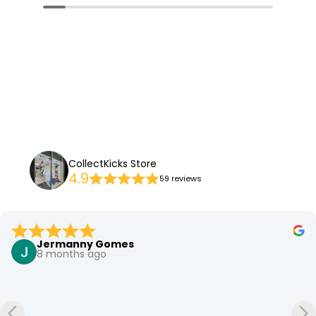
CollectKicks Store
4.9
59 reviews
Jermanny Gomes
8 months ago